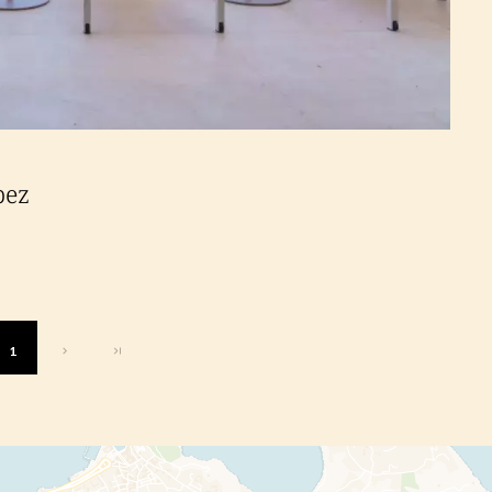
pez
1